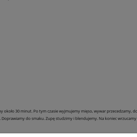
 około 30 minut. Po tym czasie wyjmujemy mięso, wywar przecedzamy, dod
w. Doprawiamy do smaku. Zupę studzimy i blendujemy. Na koniec wrzucamy