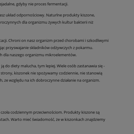
ejadalne, gdyby nie proces fermentacji.
asz układ odpornościowy. Naturlne produkty kiszone,
roczynnych dla organizmu żywych kultur bakterii niż
acji. Chroni on nasz organizm przed chorobami i szkodliwymi
zając przyswajanie składników odżywczych z pokarmu.
nych dla naszego organizmu mikroelementów.
 ją do diety malucha, tym lepiej. Wiele osób zastanawia się -
k strony, kiszonek nie spożywamy codziennie, nie stanowią
ch, ze względu na ich dobroczynne działanie na organizm.
wiać czoła codziennym przeciwnościom. Produkty kiszone są
uktach. Warto mieć świadomość, że w kiszonkach znajdziemy