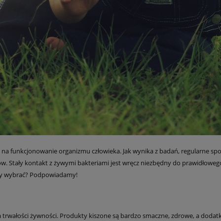
 na funkcjonowanie organizmu człowieka. Jak wynika z badań, regularne 
w. Stały kontakt z żywymi bakteriami jest wręcz niezbędny do prawidłowe
kty wybrać? Podpowiadamy!
nia trwałości żywności. Produkty kiszone są bardzo smaczne, zdrowe, a do