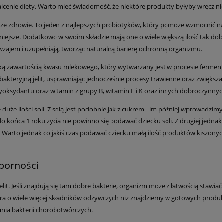
icenie diety. Warto mieć świadomość, że niektóre produkty byłyby wręcz ni
sze zdrowie. To jeden z najlepszych probiotyków, który pomoże wzmocnić n
ejsze. Dodatkowo w swoim składzie mają one o wiele większą ilość tak dob
awzajem i uzupełniają, tworząc naturalną barierę ochronną organizmu.
oką zawartością kwasu mlekowego, który wytwarzany jest w procesie ferment
 bakteryjną jelit, usprawniając jednocześnie procesy trawienne oraz zwięks
tyoksydantu oraz witamin z grupy B, witamin E i K oraz innych dobroczyn
 duże ilości soli. Z solą jest podobnie jak z cukrem - im później wprowadzimy
do końca 1 roku życia nie powinno się podawać dziecku soli. Z drugiej jedna
ci. Warto jednak co jakiś czas podawać dziecku małą ilość produktów kiszony
porności
jelit. Jeśli znajdują się tam dobre bakterie, organizm może z łatwością sta
era o wiele więcej składników odżywczych niż znajdziemy w gotowych prod
ania bakterii chorobotwórczych.