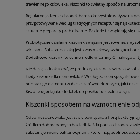
trawiennego człowieka. Kiszonki to świetny sposób na urozma
Regularne jedzenie kiszonek bardzo korzystnie wpływa na na
przygotowywane według tradycyjnych receptur są najskuteczni
sztuczne preparaty probiotyczne. Bakterie te wspierają się n
Probiotyczne działanie kiszonek związane jest również z wys
wirusami. Substancja, jaką jest kwas mlekowy wzbogaca florę
Dodatkowo kiszonki to cenne źródło witaminy C – silnego an
Nie da się jednak ukryć, że produkty kiszone zawierają w sobie
kiedy kiszonki dla niemowlaka? Według zaleceń specjalistów, 
one stałego elementu w diecie, zarówno dorosłych, jak i dzie
Kiszone ogórki jako dodatek do posiłku to idealna opcja.
Kiszonki sposobem na wzmocnienie od
Odporność człowieka jest ściśle powiązana z florą bakteryjną 
źródłem dobroczynnych bakterii. Każda porcja kiszonek zawi
substancje zwane bakteriocynami, które mają zdolność usuw