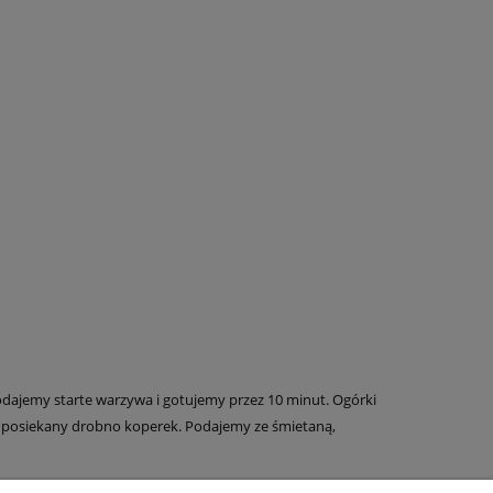
ajemy starte warzywa i gotujemy przez 10 minut. Ogórki
 posiekany drobno koperek. Podajemy ze śmietaną,