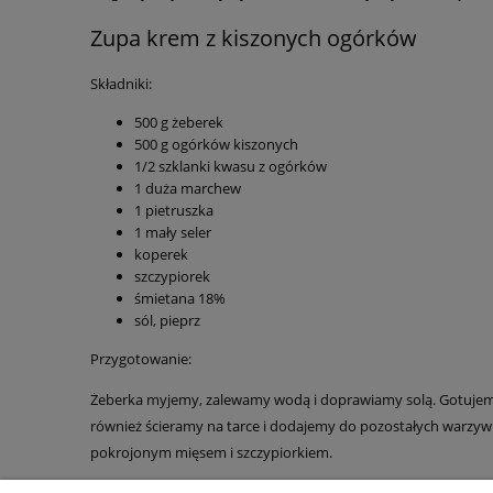
Zupa krem z kiszonych ogórków
Składniki:
500 g żeberek
500 g ogórków kiszonych
1/2 szklanki kwasu z ogórków
1 duża marchew
1 pietruszka
1 mały seler
koperek
szczypiorek
śmietana 18%
sól, pieprz
Przygotowanie:
Żeberka myjemy, zalewamy wodą i doprawiamy solą. Gotujemy
również ścieramy na tarce i dodajemy do pozostałych warzy
pokrojonym mięsem i szczypiorkiem.