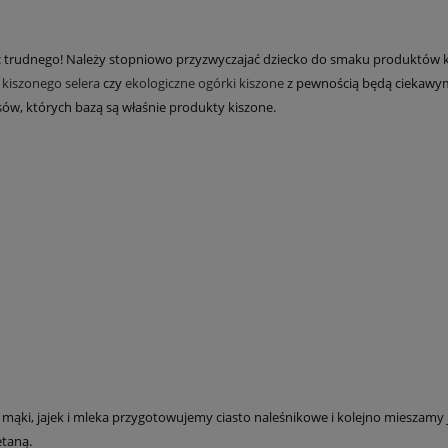
o nic trudnego! Należy stopniowo przyzwyczajać dziecko do smaku produktów
 kiszonego selera
czy
ekologiczne ogórki kiszone
z pewnością będą ciekawym 
sów, których bazą są właśnie produkty kiszone.
 mąki, jajek i mleka przygotowujemy ciasto naleśnikowe i kolejno mieszam
ietaną.