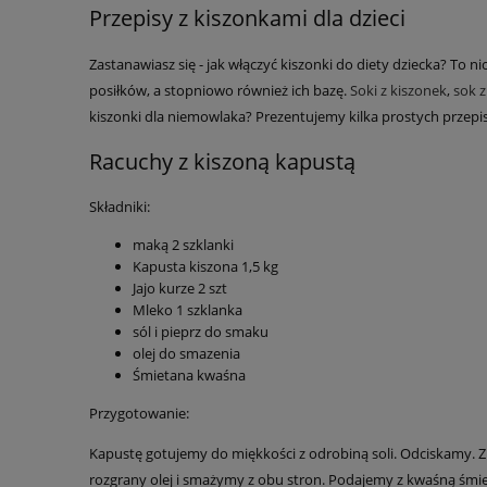
Przepisy z kiszonkami dla dzieci
Zastanawiasz się - jak włączyć kiszonki do diety dziecka? T
posiłków, a stopniowo również ich bazę.
Soki z kiszonek
,
sok z
kiszonki dla niemowlaka? Prezentujemy kilka prostych przepi
Racuchy z kiszoną kapustą
Składniki:
maką 2 szklanki
Kapusta kiszona 1,5 kg
Jajo kurze 2 szt
Mleko 1 szklanka
sól i pieprz do smaku
olej do smazenia
Śmietana kwaśna
Przygotowanie:
Kapustę gotujemy do miękkości z odrobiną soli. Odciskamy. Z
rozgrany olej i smażymy z obu stron. Podajemy z kwaśną śm