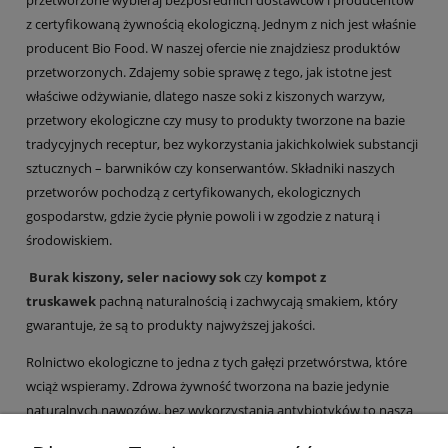
z certyfikowaną żywnością ekologiczną. Jednym z nich jest właśnie
producent Bio Food. W naszej ofercie nie znajdziesz produktów
przetworzonych. Zdajemy sobie sprawę z tego, jak istotne jest
właściwe odżywianie, dlatego nasze soki z kiszonych warzyw,
przetwory ekologiczne czy musy to produkty tworzone na bazie
tradycyjnych receptur, bez wykorzystania jakichkolwiek substancji
sztucznych – barwników czy konserwantów. Składniki naszych
przetworów pochodzą z certyfikowanych, ekologicznych
gospodarstw, gdzie życie płynie powoli i w zgodzie z naturą i
środowiskiem.
Burak kiszony
,
seler naciowy
sok
czy
kompot z
truskawek
pachną naturalnością i zachwycają smakiem, który
gwarantuje, że są to produkty najwyższej jakości.
Rolnictwo ekologiczne to jedna z tych gałęzi przetwórstwa, które
wciąż wspieramy. Zdrowa żywność tworzona na bazie jedynie
naturalnych nawozów, bez wykorzystania antybiotyków to nasza
gwarancja jakości! Sami sprawdzamy smak naszych warzyw i