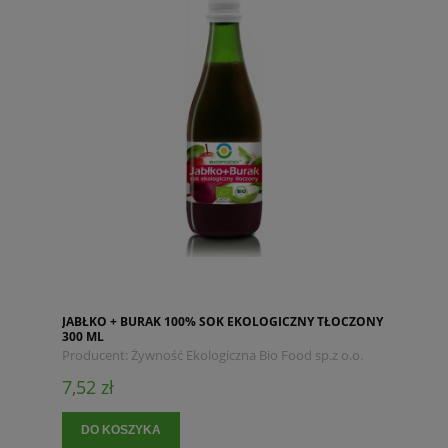
JABŁKO + BURAK 100% SOK EKOLOGICZNY TŁOCZONY
300 ML
Producent:
Żywność Ekologiczna Bio Food sp.z o.o.
7,52 zł
DO KOSZYKA