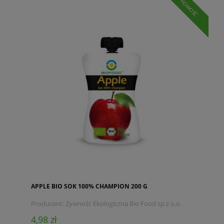
NOWOŚĆ
APPLE BIO SOK 100% CHAMPION 200 G
Producent:
Żywność Ekologiczna Bio Food sp.z o.o.
4,98 zł