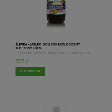
ŚLIWKA + JABŁKO 100% SOK EKOLOGICZNY
TŁOCZONY 300 ML
Producent:
Żywność Ekologiczna Bio Food sp.z o.o.
7,97 zł
DO KOSZYKA