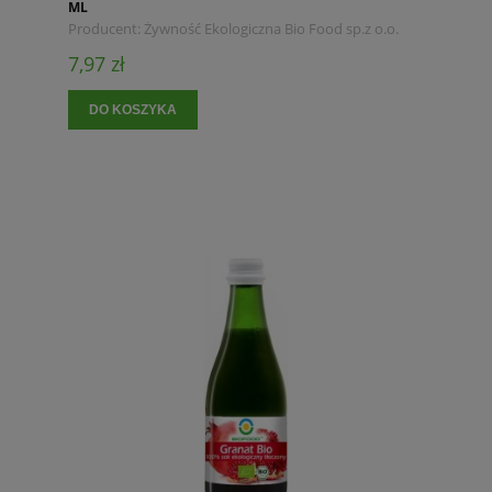
ML
Producent:
Żywność Ekologiczna Bio Food sp.z o.o.
7,97 zł
DO KOSZYKA