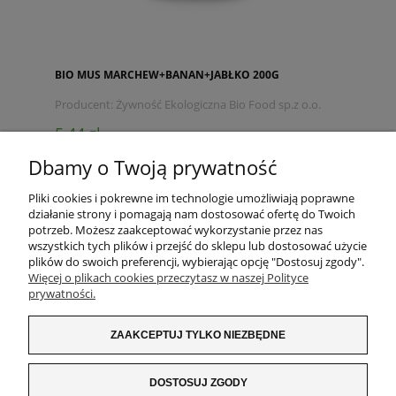
BIO MUS MARCHEW+BANAN+JABŁKO 200G
Producent:
Żywność Ekologiczna Bio Food sp.z o.o.
5,44 zł
Dbamy o Twoją prywatność
DO KOSZYKA
Pliki cookies i pokrewne im technologie umożliwiają poprawne
działanie strony i pomagają nam dostosować ofertę do Twoich
potrzeb. Możesz zaakceptować wykorzystanie przez nas
wszystkich tych plików i przejść do sklepu lub dostosować użycie
MOJE KONTO
plików do swoich preferencji, wybierając opcję "Dostosuj zgody".
Więcej o plikach cookies przeczytasz w naszej Polityce
prywatności.
PŁATNOŚCI I DOSTAWA
ZAAKCEPTUJ TYLKO NIEZBĘDNE
WARUNKI ZAKUPÓW
INFORMACJE O SKLEPIE
DOSTOSUJ ZGODY