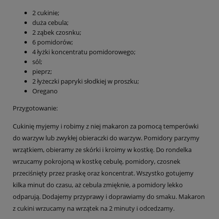
2 cukinie;
duża cebula;
2 ząbek czosnku;
6 pomidorów;
4 łyżki koncentratu pomidorowego;
sól;
pieprz;
2 łyżeczki papryki słodkiej w proszku;
Oregano
Przygotowanie:
Cukinię myjemy i robimy z niej makaron za pomocą temperówki
do warzyw lub zwykłej obieraczki do warzyw. Pomidory parzymy
wrzątkiem, obieramy ze skórki i kroimy w kostkę. Do rondelka
wrzucamy pokrojoną w kostkę cebulę, pomidory, czosnek
przeciśnięty przez praskę oraz koncentrat. Wszystko gotujemy
kilka minut do czasu, aż cebula zmięknie, a pomidory lekko
odparują. Dodajemy przyprawy i doprawiamy do smaku. Makaron
z cukini wrzucamy na wrzątek na 2 minuty i odcedzamy.