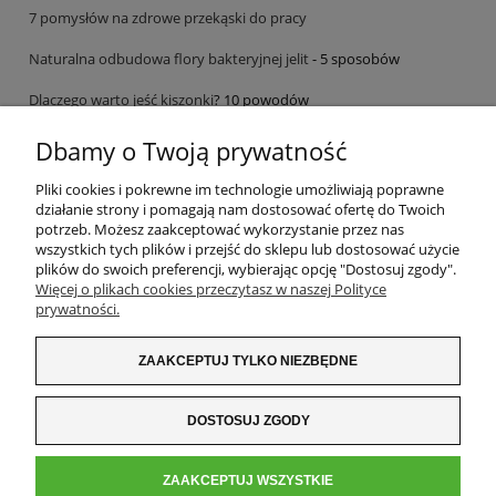
7 pomysłów na zdrowe przekąski do pracy
Naturalna odbudowa flory bakteryjnej jelit
- 5 sposobów
Dlaczego warto jeść kiszonki
? 10 powodów
Dbamy o Twoją prywatność
Pliki cookies i pokrewne im technologie umożliwiają poprawne
działanie strony i pomagają nam dostosować ofertę do Twoich
potrzeb. Możesz zaakceptować wykorzystanie przez nas
wszystkich tych plików i przejść do sklepu lub dostosować użycie
MOJE KONTO
plików do swoich preferencji, wybierając opcję "Dostosuj zgody".
Więcej o plikach cookies przeczytasz w naszej Polityce
prywatności.
PŁATNOŚCI I DOSTAWA
ZAAKCEPTUJ TYLKO NIEZBĘDNE
WARUNKI ZAKUPÓW
INFORMACJE O SKLEPIE
DOSTOSUJ ZGODY
ZAAKCEPTUJ WSZYSTKIE