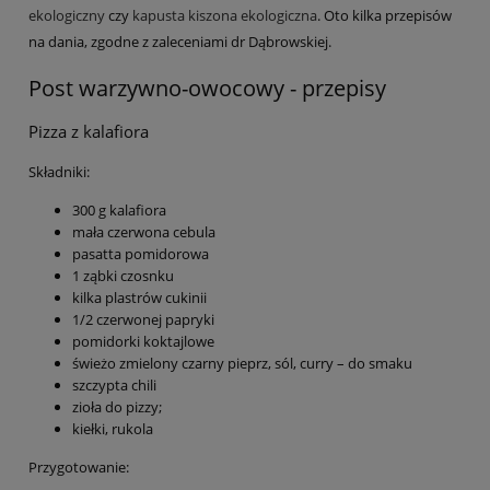
ekologiczny
czy
kapusta kiszona ekologiczna
. Oto kilka przepisów
na dania, zgodne z zaleceniami dr Dąbrowskiej.
Post warzywno-owocowy - przepisy
Pizza z kalafiora
Składniki:
300 g kalafiora
mała czerwona cebula
pasatta pomidorowa
1 ząbki czosnku
kilka plastrów cukinii
1/2 czerwonej papryki
pomidorki koktajlowe
świeżo zmielony czarny pieprz, sól, curry – do smaku
szczypta chili
zioła do pizzy;
kiełki, rukola
Przygotowanie: