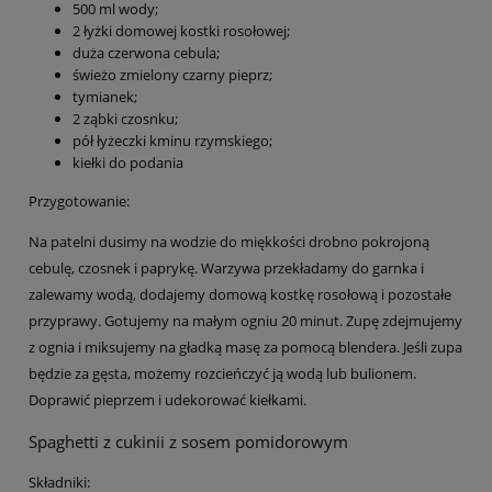
500 ml wody;
2 łyżki domowej kostki rosołowej;
duża czerwona cebula;
świeżo zmielony czarny pieprz;
tymianek;
2 ząbki czosnku;
pół łyżeczki kminu rzymskiego;
kiełki do podania
Przygotowanie:
Na patelni dusimy na wodzie do miękkości drobno pokrojoną
cebulę, czosnek i paprykę. Warzywa przekładamy do garnka i
zalewamy wodą, dodajemy domową kostkę rosołową i pozostałe
przyprawy. Gotujemy na małym ogniu 20 minut. Zupę zdejmujemy
z ognia i miksujemy na gładką masę za pomocą blendera. Jeśli zupa
będzie za gęsta, możemy rozcieńczyć ją wodą lub bulionem.
Doprawić pieprzem i udekorować kiełkami.
Spaghetti z cukinii z sosem pomidorowym
Składniki: