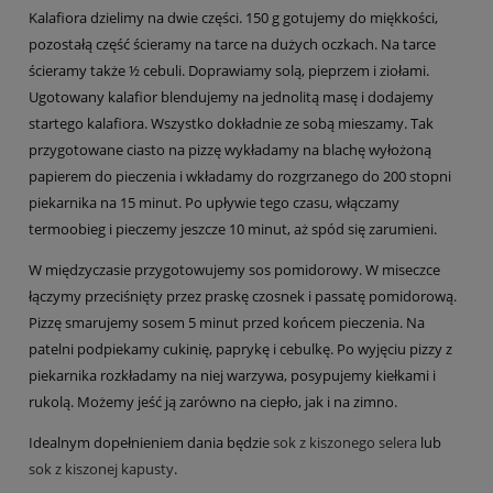
Kalafiora dzielimy na dwie części. 150 g gotujemy do miękkości,
pozostałą część ścieramy na tarce na dużych oczkach. Na tarce
ścieramy także ½ cebuli. Doprawiamy solą, pieprzem i ziołami.
Ugotowany kalafior blendujemy na jednolitą masę i dodajemy
startego kalafiora. Wszystko dokładnie ze sobą mieszamy. Tak
przygotowane ciasto na pizzę wykładamy na blachę wyłożoną
papierem do pieczenia i wkładamy do rozgrzanego do 200 stopni
piekarnika na 15 minut. Po upływie tego czasu, włączamy
termoobieg i pieczemy jeszcze 10 minut, aż spód się zarumieni.
W międzyczasie przygotowujemy sos pomidorowy. W miseczce
łączymy przeciśnięty przez praskę czosnek i passatę pomidorową.
Pizzę smarujemy sosem 5 minut przed końcem pieczenia. Na
patelni podpiekamy cukinię, paprykę i cebulkę. Po wyjęciu pizzy z
piekarnika rozkładamy na niej warzywa, posypujemy kiełkami i
rukolą. Możemy jeść ją zarówno na ciepło, jak i na zimno.
Idealnym dopełnieniem dania będzie
sok z kiszonego selera
lub
sok z kiszonej kapusty
.