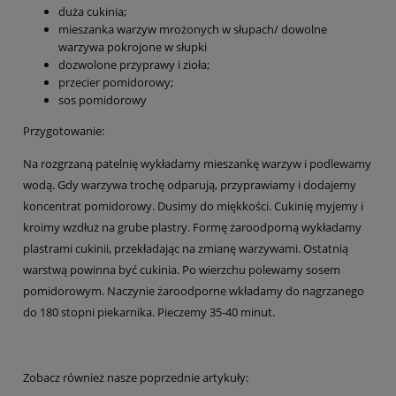
duża cukinia;
mieszanka warzyw mrożonych w słupach/ dowolne
warzywa pokrojone w słupki
dozwolone przyprawy i zioła;
przecier pomidorowy;
sos pomidorowy
Przygotowanie:
Na rozgrzaną patelnię wykładamy mieszankę warzyw i podlewamy
wodą. Gdy warzywa trochę odparują, przyprawiamy i dodajemy
koncentrat pomidorowy. Dusimy do miękkości. Cukinię myjemy i
kroimy wzdłuż na grube plastry. Formę żaroodporną wykładamy
plastrami cukinii, przekładając na zmianę warzywami. Ostatnią
warstwą powinna być cukinia. Po wierzchu polewamy sosem
pomidorowym. Naczynie żaroodporne wkładamy do nagrzanego
do 180 stopni piekarnika. Pieczemy 35-40 minut.
Zobacz również nasze poprzednie artykuły: